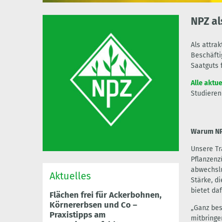
NPZ al
Als attra
Beschäfti
Saatguts 
Alle aktu
Studieren
Warum N
Unsere Tr
Pflanzenz
abwechslu
Aktuelles
Stärke, d
bietet da
Flächen frei für Ackerbohnen,
Körnererbsen und Co –
„Ganz bes
Praxistipps am
mitbringe