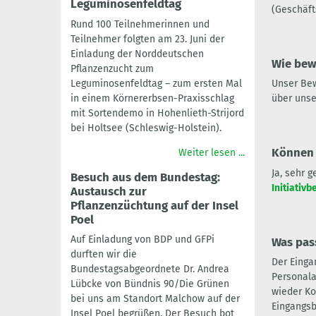
Leguminosenfeldtag
(Geschäft
Rund 100 Teilnehmerinnen und
Teilnehmer folgten am 23. Juni der
Einladung der Norddeutschen
Wie bew
Pflanzenzucht zum
Leguminosenfeldtag – zum ersten Mal
Unser Be
in einem Körnererbsen-Praxisschlag
über unse
mit Sortendemo in Hohenlieth-Strijord
bei Holtsee (Schleswig-Holstein).
Können 
Weiter lesen ...
Ja, sehr 
Besuch aus dem Bundestag:
Initiativ
Austausch zur
Pflanzenzüchtung auf der Insel
Poel
Auf Einladung von BDP und GFPi
Was pas
durften wir die
Der Einga
Bundestagsabgeordnete Dr. Andrea
Personala
Lübcke von Bündnis 90/Die Grünen
wieder Ko
bei uns am Standort Malchow auf der
Eingangsb
Insel Poel begrüßen. Der Besuch bot