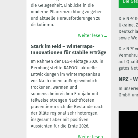
Die Ges
die Gelegenheit, Einblicke in die
moderne Pflanzenzüchtung zu geben
und aktuelle Herausforderungen zu
Die NPZ K
diskutieren.
Ukraine. 
Deutschla
Weiter lesen ...
sowie Wei
Stark im Feld – Winterraps-
Die NPZ v
Innovationen für stabile Erträge
Vermehrun
Im Rahmen der DLG-Feldtage 2026 in
auf Quali
Bernburg stellte RAPOOL aktuelle
gutes Net
Entwicklungen im Winterrapsanbau
NPZ - W
vor. Nach einem außergewöhnlich
trockenen, warmen und
In unsere
sonnenscheinreichen Frühjahr mit
GmbH und 
teilweise strengen Nachtfrösten
präsentieren sich die Bestände nach
der Blüte regional sehr heterogen,
insgesamt aber mit positiven
Aussichten für die Ernte 2026.
Weiter lesen ...