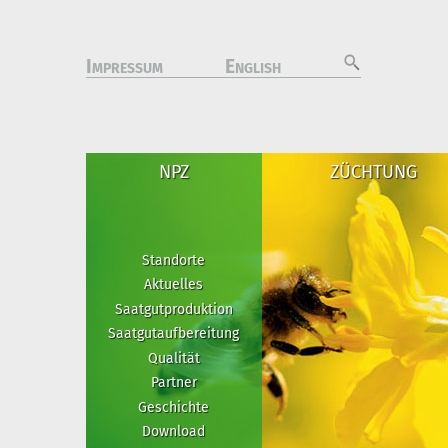
I
E
MPRESSUM
NGLISH
NPZ
ZÜCHTUNG
Standorte
Aktuelles
Saatgutproduktion
Saatgutaufbereitung
Qualität
Partner
Geschichte
Download