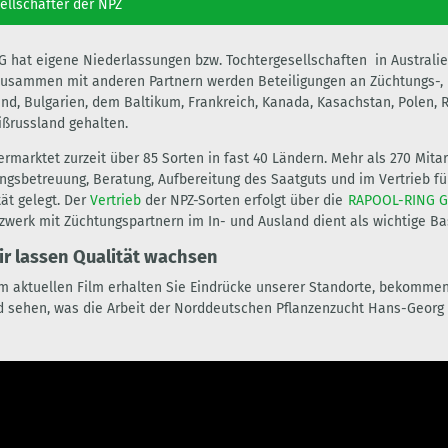
ellschafter der NPZ
G hat eigene Niederlassungen bzw. Tochtergesellschaften in Australie
Zusammen mit anderen Partnern werden Beteiligungen an Züchtungs-, P
nd, Bulgarien, dem Baltikum, Frankreich, Kanada, Kasachstan, Polen, 
ßrussland gehalten.
ermarktet zurzeit über 85 Sorten in fast 40 Ländern. Mehr als 270 Mita
gsbetreuung, Beratung, Aufbereitung des Saatguts und im Vertrieb für 
tät gelegt. Der
Vertrieb
der NPZ-Sorten erfolgt über die
RAPOOL-RING 
zwerk mit Züchtungspartnern im In- und Ausland dient als wichtige Ba
ir lassen Qualität wachsen
m aktuellen Film erhalten Sie Eindrücke unserer Standorte, bekommen 
sehen, was die Arbeit der Norddeutschen Pflanzenzucht Hans-Geor