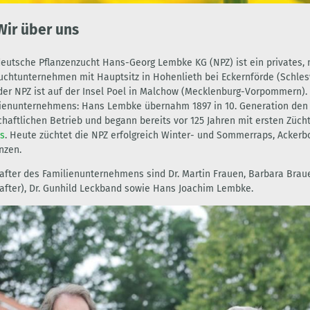
Wir über uns
eutsche Pflanzenzucht Hans-Georg Lembke KG (NPZ) ist ein privates, 
uchtunternehmen mit Hauptsitz in Hohenlieth bei Eckernförde (Schlesw
der NPZ ist auf der Insel Poel in Malchow (Mecklenburg-Vorpommern). 
ienunternehmens: Hans Lembke übernahm 1897 in 10. Generation den 
chaftlichen Betrieb und begann bereits vor 125 Jahren mit ersten Züch
s
. Heute züchtet die NPZ erfolgreich Winter- und Sommerraps, Acker
nzen.
after des Familienunternehmens sind Dr. Martin Frauen, Barbara Brau
after), Dr. Gunhild Leckband sowie Hans Joachim Lembke.