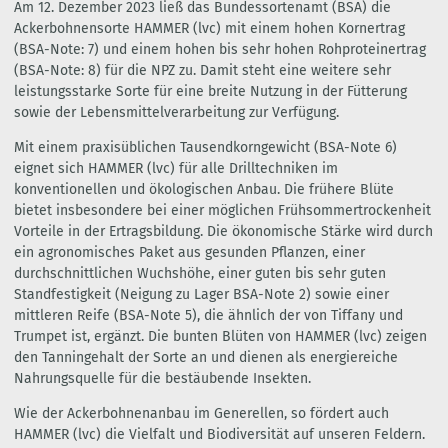
Am 12. Dezember 2023 ließ das Bundessortenamt (BSA) die
Ackerbohnensorte HAMMER (lvc) mit einem hohen Kornertrag
(BSA-Note: 7) und einem hohen bis sehr hohen Rohproteinertrag
(BSA-Note: 8) für die NPZ zu. Damit steht eine weitere sehr
leistungsstarke Sorte für eine breite Nutzung in der Fütterung
sowie der Lebensmittelverarbeitung zur Verfügung.
Mit einem praxisüblichen Tausendkorngewicht (BSA-Note 6)
eignet sich HAMMER (lvc) für alle Drilltechniken im
konventionellen und ökologischen Anbau. Die frühere Blüte
bietet insbesondere bei einer möglichen Frühsommertrockenheit
Vorteile in der Ertragsbildung. Die ökonomische Stärke wird durch
ein agronomisches Paket aus gesunden Pflanzen, einer
durchschnittlichen Wuchshöhe, einer guten bis sehr guten
Standfestigkeit (Neigung zu Lager BSA-Note 2) sowie einer
mittleren Reife (BSA-Note 5), die ähnlich der von Tiffany und
Trumpet ist, ergänzt. Die bunten Blüten von HAMMER (lvc) zeigen
den Tanningehalt der Sorte an und dienen als energiereiche
Nahrungsquelle für die bestäubende Insekten.
Wie der Ackerbohnenanbau im Generellen, so fördert auch
HAMMER (lvc) die Vielfalt und Biodiversität auf unseren Feldern.